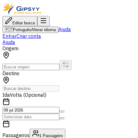
Editar busca
Ajuda
🇵🇹
Português
Alterar idioma
Entrar
Criar conta
Ajuda
Origem
Destino
Ida
Volta (Opcional)
Passageiros
1
Passageiro