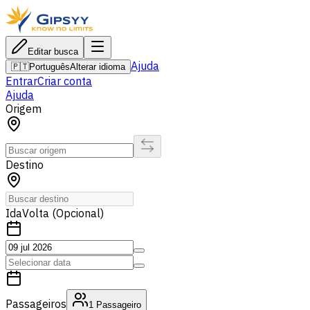
Editar busca
Ajuda
🇵🇹
Português
Alterar idioma
Entrar
Criar conta
Ajuda
Origem
Destino
Ida
Volta (Opcional)
Passageiros
1
Passageiro