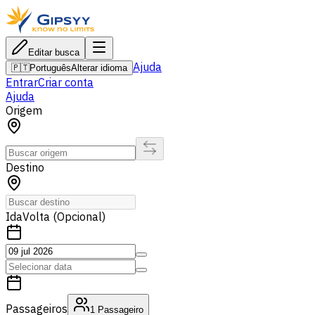
Editar busca
Ajuda
🇵🇹
Português
Alterar idioma
Entrar
Criar conta
Ajuda
Origem
Destino
Ida
Volta (Opcional)
Passageiros
1
Passageiro