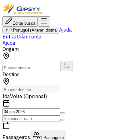
Editar busca
Ajuda
🇵🇹
Português
Alterar idioma
Entrar
Criar conta
Ajuda
Origem
Destino
Ida
Volta (Opcional)
Passageiros
1
Passageiro