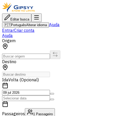
Editar busca
Ajuda
🇵🇹
Português
Alterar idioma
Entrar
Criar conta
Ajuda
Origem
Destino
Ida
Volta (Opcional)
Passageiros
1
Passageiro