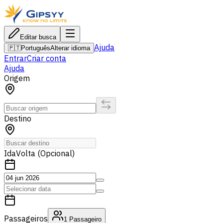
Editar busca
Ajuda
🇵🇹
Português
Alterar idioma
Entrar
Criar conta
Ajuda
Origem
Destino
Ida
Volta (Opcional)
Passageiros
1
Passageiro