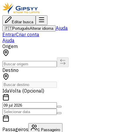
Editar busca
Ajuda
🇵🇹
Português
Alterar idioma
Entrar
Criar conta
Ajuda
Origem
Destino
Ida
Volta (Opcional)
Passageiros
1
Passageiro